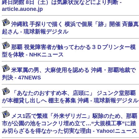
終日閉館 8日（土）は気象状況などにより判断 -
article.auone.jp
沖縄戦 手探りで描く 横浜で個展「跡」開催 斉藤真
起さん - 琉球新報デジタル
那覇 視覚障害者が触ってわかる３Ｄプリンター模
型を体験 - NHKニュース
米軍属の男、大麻使用を認める 沖縄・那覇地裁で
判決 - 47NEWS
「あなたのおすすめ本、店頭に」 ジュンク堂那覇
が本棚貸し出しへ 棚主を募集 沖縄 - 琉球新報デジタル
メス1匹で繁殖「外来ザリガニ」駆除のため、那覇
市が公園の池をコンクリ埋め立て…“大規模工事”に踏
み切らざるを得なかった切実な理由 - Yahoo!ニュース