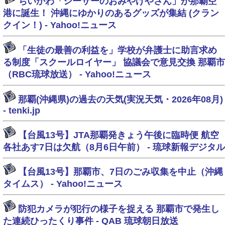
ちいかわ「シーサーのおみやげやさん」が那覇空
港に誕生！ 沖縄にゆかりのあるグッズが集結 (クラン
クイン！) - Yahoo!ニュース
「生徒の最善の利益を」学校が弁護士に助言求め
る制度「スクールロイヤー」 協議会で意見交換 那覇市
（RBC琉球放送） - Yahoo!ニュース
那覇(沖縄県)の過去の天気(実況天気・2026年08月)
- tenki.jp
【台風13号】JTA那覇発きょう午後に臨時便 航空
各社あす7日は欠航（8月6日午前） - 琉球新報デジタル
【台風13号】那覇市、7日のごみ収集を中止（沖縄
タイムス） - Yahoo!ニュース
防犯カメラが犯行の様子を捉える 那覇市で発生し
た連続ひったくり事件 - QAB 琉球朝日放送