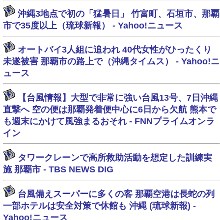
沖縄3地点で初の「猛暑日」 竹富町、石垣市、那覇
市で35度以上（琉球新報） - Yahoo!ニュース
オートバイ3人組に追われ 40代女性がひったくり
未遂被害 那覇市の路上で（沖縄タイムス） - Yahoo!ニ
ュース
【台風情報】大型で非常に強い台風13号、7日沖縄
直撃へ 空の便は那覇発着便中心に6日から欠航 熊本で
も週末にかけて風強まるおそれ - FNNプライムオンラ
イン
タワークレーンで高所救助活動を想定した訓練実
施 那覇市 - TBS NEWS DIG
台風備えスーパーに多くの客 那覇空港は長蛇の列
一部ホテルは安全対策で休館も 沖縄 (琉球新報) -
Yahoo!ニュース