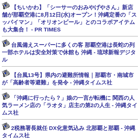
【ちいかわ】「シーサーのおみやげやさん」新店
舗が那覇空港に8月12日(水)オープン！沖縄定番の「ス
ッパイマン」「オリオンビール」とのコラボアイテム
も大集合！ - PR TIMES
台風備えスーパーに多くの客 那覇空港は長蛇の列
一部ホテルは安全対策で休館も 沖縄 - 琉球新報デジタ
ル
【台風13号】県内の避難所情報｜那覇市・南城市
が「高齢者等避難」を発令 - 沖縄タイムス社
「沖縄に行ったら？」娘の一言が転機に 関西の人
気ラーメン店の「ラオタ」店主の第2の人生 - 沖縄タイ
ムス社
2税務署長就任 DX化意気込み 北那覇と那覇 - 沖縄
タイムス社