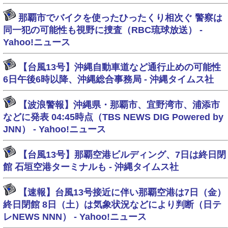
那覇市でバイクを使ったひったくり相次ぐ 警察は
同一犯の可能性も視野に捜査（RBC琉球放送） -
Yahoo!ニュース
【台風13号】沖縄自動車道など通行止めの可能性
6日午後6時以降、沖縄総合事務局 - 沖縄タイムス社
【波浪警報】沖縄県・那覇市、宜野湾市、浦添市
などに発表 04:45時点（TBS NEWS DIG Powered by
JNN） - Yahoo!ニュース
【台風13号】那覇空港ビルディング、7日は終日閉
館 石垣空港ターミナルも - 沖縄タイムス社
【速報】台風13号接近に伴い那覇空港は7日（金）
終日閉館 8日（土）は気象状況などにより判断（日テ
レNEWS NNN） - Yahoo!ニュース