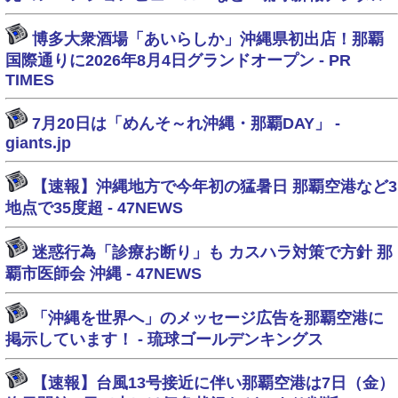
博多大衆酒場「あいらしか」沖縄県初出店！那覇
国際通りに2026年8月4日グランドオープン - PR
TIMES
7月20日は「めんそ～れ沖縄・那覇DAY」 -
giants.jp
【速報】沖縄地方で今年初の猛暑日 那覇空港など3
地点で35度超 - 47NEWS
迷惑行為「診療お断り」も カスハラ対策で方針 那
覇市医師会 沖縄 - 47NEWS
「沖縄を世界へ」のメッセージ広告を那覇空港に
掲示しています！ - 琉球ゴールデンキングス
【速報】台風13号接近に伴い那覇空港は7日（金）