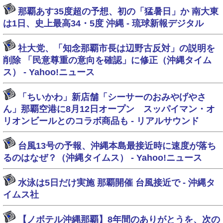
那覇あす35度超の予想、初の「猛暑日」か 南大東
は1日、史上最高34・5度 沖縄 - 琉球新報デジタル
社大党、「知念那覇市長は辺野古反対」の説明を
削除 「民意尊重の意向を確認」に修正（沖縄タイム
ス） - Yahoo!ニュース
「ちいかわ」新店舗「シーサーのおみやげやさ
ん」那覇空港に8月12日オープン スッパイマン・オ
リオンビールとのコラボ商品も - リアルサウンド
台風13号の予報、沖縄本島最接近時に速度が落ち
るのはなぜ？（沖縄タイムス） - Yahoo!ニュース
水泳は5日だけ実施 那覇開催 台風接近で - 沖縄タ
イムス社
【ノボテル沖縄那覇】8年間のありがとうを、次の