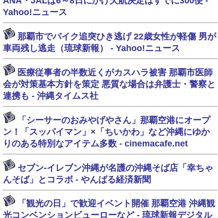
ANA・JALは6～8日にかけ欠航決定はすでに300便 -
Yahoo!ニュース
那覇市でバイク追突ひき逃げ 22歳女性が軽傷 男が
車両残し逃走（琉球新報） - Yahoo!ニュース
医療従事者の半数近くがカスハラ被害 那覇市医師
会が対策基本方針を策定 悪質な場合は弁護士・警察と
連携も - 沖縄タイムス社
「シーサーのおみやげやさん」那覇空港にオープ
ン！「スッパイマン」×「ちいかわ」など沖縄にゆか
りのある特別なアイテム多数 - cinemacafe.net
セブン‐イレブン沖縄が名護の沖縄そば店「幸ちゃ
んそば」とコラボ - やんばる経済新聞
「観光の日」で歓迎イベント開催 那覇空港 沖縄観
光コンベンションビューローなど - 琉球新報デジタル