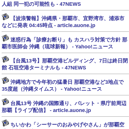
人組 同一犯の可能性も - 47NEWS
【波浪警報】沖縄県・那覇市、宜野湾市、浦添市
などに発表 04:45時点 - article.auone.jp
迷惑行為「診療お断り」も カスハラ対策で方針 那
覇市医師会 沖縄（琉球新報） - Yahoo!ニュース
【台風13号】那覇空港ビルディング、7日は終日閉
館 石垣空港ターミナルも - 47NEWS
沖縄地方で今年初の猛暑日 那覇空港など3地点で
35度超（沖縄タイムス） - Yahoo!ニュース
台風13号 沖縄の国際通り、パレット・県庁前周辺
那覇【ライブ配信】 - article.auone.jp
ちいかわ「シーサーのおみやげやさん」が那覇空