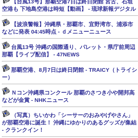
【台風13号】那覇空港7日は終日閉館 宮古、石垣
空港も 下地島空港は時短【動画】 - 琉球新報デジタル
【波浪警報】沖縄県・那覇市、宜野湾市、浦添市
などに発表 04:45時点 - ｄメニューニュース
台風13号 沖縄の国際通り、パレット・県庁前周辺
那覇【ライブ配信】 - 47NEWS
那覇空港、8月7日は終日閉館 - TRAICY（トライシ
ー）
Ｎコン沖縄県コンクール 那覇のさつき小や開邦高
などが金賞 - NHKニュース
（写真）ちいかわ「シーサーのおみやげやさん」
が那覇空港に誕生！ 沖縄にゆかりのあるグッズが集結
- クランクイン！