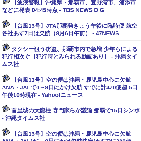
【波浪警報】沖縄県・那覇市、宜野湾市、浦添市
などに発表 04:45時点 - TBS NEWS DIG
【台風13号】JTA那覇発きょう午後に臨時便 航空
各社あす7日は欠航（8月6日午前） - 47NEWS
タクシー狙う窃盗、那覇市内で急増 少年らによる
犯行相次ぐ【犯行時とみられる動画あり】 - 沖縄タイ
ムス社
【台風13号】空の便は沖縄・鹿児島中心に欠航
ANA・JALで6～8日にかけ欠航 すでに計470便超 5日
午後10時現在 - Yahoo!ニュース
首里城の大龍柱 専門家らが議論 那覇で15日シンポ
- 沖縄タイムス社
【台風13号】空の便は沖縄・鹿児島中心に欠航