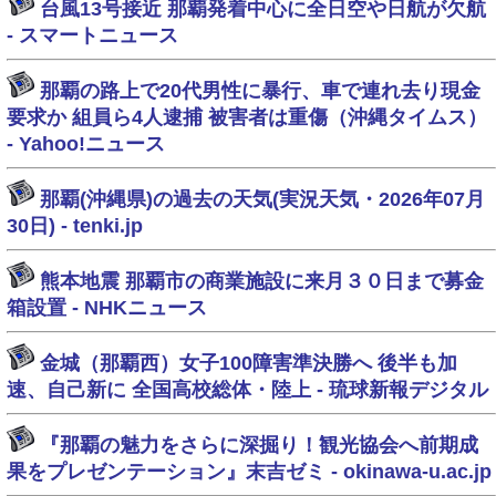
台風13号接近 那覇発着中心に全日空や日航が欠航
- スマートニュース
那覇の路上で20代男性に暴行、車で連れ去り現金
要求か 組員ら4人逮捕 被害者は重傷（沖縄タイムス）
- Yahoo!ニュース
那覇(沖縄県)の過去の天気(実況天気・2026年07月
30日) - tenki.jp
熊本地震 那覇市の商業施設に来月３０日まで募金
箱設置 - NHKニュース
金城（那覇西）女子100障害準決勝へ 後半も加
速、自己新に 全国高校総体・陸上 - 琉球新報デジタル
『那覇の魅力をさらに深掘り！観光協会へ前期成
果をプレゼンテーション』末吉ゼミ - okinawa-u.ac.jp