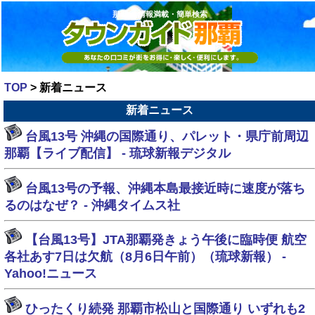
那覇 の情報満載・簡単検索
TOP
> 新着ニュース
新着ニュース
台風13号 沖縄の国際通り、パレット・県庁前周辺
那覇【ライブ配信】 - 琉球新報デジタル
台風13号の予報、沖縄本島最接近時に速度が落ち
るのはなぜ？ - 沖縄タイムス社
【台風13号】JTA那覇発きょう午後に臨時便 航空
各社あす7日は欠航（8月6日午前）（琉球新報） -
Yahoo!ニュース
ひったくり続発 那覇市松山と国際通り いずれも2