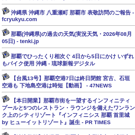
沖縄県 沖縄市 八重瀬町 那覇市 表敬訪問のご報告 -
fcryukyu.com
那覇(沖縄県)の過去の天気(実況天気・2026年08月
05日) - tenki.jp
那覇でひったくり相次ぐ 4日から5日にかけ いずれ
もバイク使用 沖縄 - 琉球新報デジタル
【台風13号】那覇空港7日は終日閉館 宮古、石垣
空港も 下地島空港は時短【動画】 - 47NEWS
【本日開業】那覇市街を一望するインフィニティ
プールと5つのレストラン・ラウンジを備えたワンラン
ク上のシティリゾート『インフィニシス 那覇 首里城
by ヒューイットリゾート』誕生 - PR TIMES