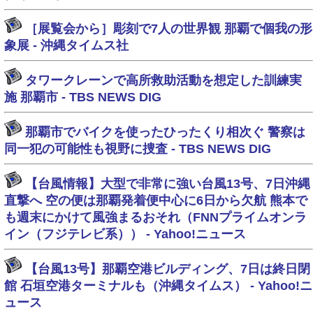
［展覧会から］彫刻で7人の世界観 那覇で個我の形
象展 - 沖縄タイムス社
タワークレーンで高所救助活動を想定した訓練実
施 那覇市 - TBS NEWS DIG
那覇市でバイクを使ったひったくり相次ぐ 警察は
同一犯の可能性も視野に捜査 - TBS NEWS DIG
【台風情報】大型で非常に強い台風13号、7日沖縄
直撃へ 空の便は那覇発着便中心に6日から欠航 熊本で
も週末にかけて風強まるおそれ（FNNプライムオンラ
イン（フジテレビ系）） - Yahoo!ニュース
【台風13号】那覇空港ビルディング、7日は終日閉
館 石垣空港ターミナルも（沖縄タイムス） - Yahoo!ニ
ュース