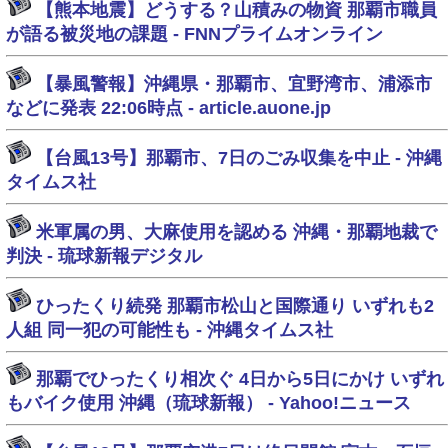
【熊本地震】どうする？山積みの物資 那覇市職員
が語る被災地の課題 - FNNプライムオンライン
【暴風警報】沖縄県・那覇市、宜野湾市、浦添市
などに発表 22:06時点 - article.auone.jp
【台風13号】那覇市、7日のごみ収集を中止 - 沖縄
タイムス社
米軍属の男、大麻使用を認める 沖縄・那覇地裁で
判決 - 琉球新報デジタル
ひったくり続発 那覇市松山と国際通り いずれも2
人組 同一犯の可能性も - 沖縄タイムス社
那覇でひったくり相次ぐ 4日から5日にかけ いずれ
もバイク使用 沖縄（琉球新報） - Yahoo!ニュース