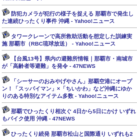
防犯カメラが犯行の様子を捉える 那覇市で発生し
た連続ひったくり事件 沖縄 - Yahoo!ニュース
タワークレーンで高所救助活動を想定した訓練実
施 那覇市（RBC琉球放送） - Yahoo!ニュース
【台風13号】県内の避難所情報｜那覇市・南城市
が「高齢者等避難」を発令 - 47NEWS
「シーサーのおみやげやさん」那覇空港にオープ
ン！「スッパイマン」×「ちいかわ」など沖縄にゆか
りのある特別なアイテム多数 - Yahoo!ニュース
那覇でひったくり相次ぐ 4日から5日にかけ いずれ
もバイク使用 沖縄 - 47NEWS
ひったくり続発 那覇市松山と国際通り いずれも2