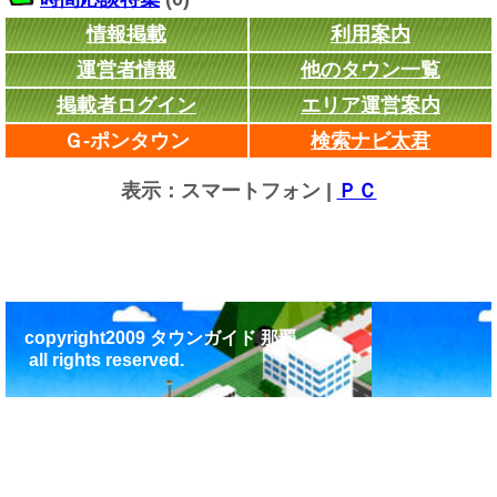
情報掲載
利用案内
運営者情報
他のタウン一覧
掲載者ログイン
エリア運営案内
Ｇ-ポンタウン
検索ナビ太君
表示：スマートフォン |
ＰＣ
copyright2009 タウンガイド 那覇
all rights reserved.