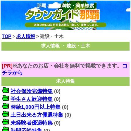
那覇 の情報満載・簡単検索
TOP
>
求人情報
> 建設・土木
求人情報 ・ 建設・土木
[PR]
※あなたのお店・会社を無料で掲載できます。
コ
チラから
求人特集
社会保険完備特集
(0)
学生さん歓迎特集
(0)
時給1,000円以上特集
(0)
土日出来る方優遇特集
(0)
未経験者優遇特集
(0)
時間応談特集
(0)